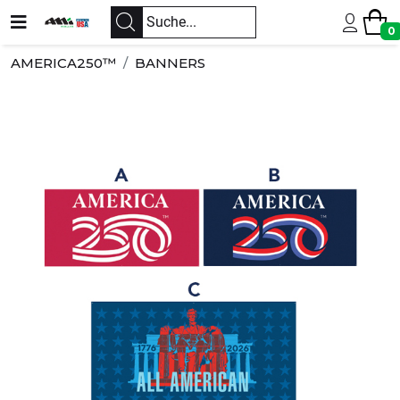
0
AMERICA250™
BANNERS
Previous
Next