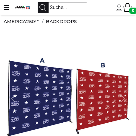
0
AMERICA250™
BACKDROPS
Previous
Next